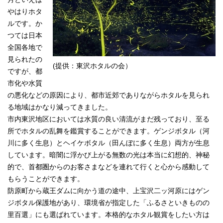
やはりホタ
ルです。か
つては日本
全国各地で
見られたの
(提供：東沢ホタルの会）
ですが、都
市化や水質
の悪化などの原因により、都市近郊でありながらホタルを見られ
る地域はかなり減ってきました。
市内東沢地区においては水質の良い清流がまだ残っており、至る
所でホタルの乱舞を鑑賞することができます。ゲンジボタル（河
川に多く生息）とヘイケボタル（田んぼに多く生息）両方が生息
しています。暗闇に浮かび上がる無数の光は本当に幻想的、神秘
的で、首都圏からのお客さまなどを連れて行くと心から感動して
もらうことができます。
防原町から蔵王ダムに向かう道の途中、上宝沢二ッ河原にはゲン
ジボタル保護地があり、環境省が指定した「ふるさといきものの
里百選」にも選ばれています。本格的なホタル観賞をしたい方は