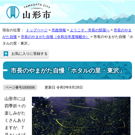
現在の位置：
トップページ
>
市政情報
>
ようこそ、市長の部屋へ
>
市長のやま
がた自慢
>
市長のやまがた自慢（令和元年度掲載分）
> 市長のやまがた自慢「ホ
タルの里・東沢」
お気に入りに登録する
市長のやまがた自慢「ホタルの里・東沢」
更新日 令和3年9月28日
ページ番号1005506
山形市には
四季折々の
楽しみがた
くさんあり
ますが、7
月といえば