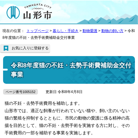
現在の位置：
トップページ
>
暮らし・手続き
>
動物愛護
>
動物の飼い方
> 令和
8年度猫の不妊・去勢手術費補助金交付事業
お気に入りに登録する
令和8年度猫の不妊・去勢手術費補助金交付
事業
更新日 令和8年4月8日
ページ番号1005152
猫の不妊・去勢手術費用を補助します。
山形市では、適正な飼養が行われていない猫や、飼い主のいない
猫の繁殖を抑制するとともに、市民の動物の愛護に係る精神の高
揚を目的として、猫の不妊・去勢手術を実施する方に対し、その
手術費用の一部を補助する事業を実施します。