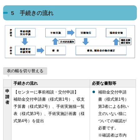
5 手続きの流れ
表の幅を切り替える
手続きの流れ
必要な書類等
申
【センターに事前相談・交付申請】
補助金交付申請
請
補助金交付申請書（様式第1号）、収支
書（様式第1号）
者
予算書（様式第2号）、手術実施猫一覧
第3者による飼い
表（様式第3号）、手術実施計画書（様
主のいない猫に
式第4号）を提出
ついての確認が
必要です。
※確認者は市内