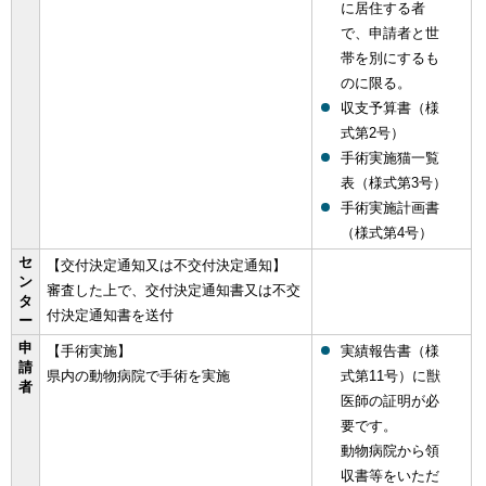
に居住する者
で、申請者と世
帯を別にするも
のに限る。
収支予算書（様
式第2号）
手術実施猫一覧
表（様式第3号）
手術実施計画書
（様式第4号）
セ
【交付決定通知又は不交付決定通知】
ン
審査した上で、交付決定通知書又は不交
タ
付決定通知書を送付
ー
申
【手術実施】
実績報告書（様
請
県内の動物病院で手術を実施
式第11号）に獣
者
医師の証明が必
要です。
動物病院から領
収書等をいただ