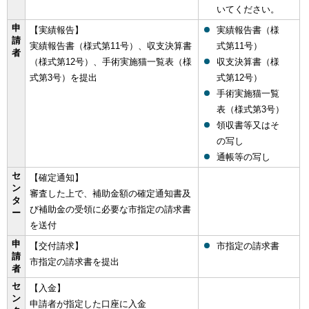
いてください。
申
【実績報告】
実績報告書（様
請
実績報告書（様式第11号）、収支決算書
式第11号）
者
（様式第12号）、手術実施猫一覧表（様
収支決算書（様
式第3号）を提出
式第12号）
手術実施猫一覧
表（様式第3号）
領収書等又はそ
の写し
通帳等の写し
セ
【確定通知】
ン
審査した上で、補助金額の確定通知書及
タ
び補助金の受領に必要な市指定の請求書
ー
を送付
申
【交付請求】
市指定の請求書
請
市指定の請求書を提出
者
セ
【入金】
ン
申請者が指定した口座に入金