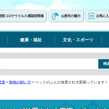
新型コロナウイルス感染症関連
山形市の魅力
お気に入
健康・福祉
文化・スポーツ
愛護
>
動物の飼い方
> ペットのふんが放置され大変困っています！