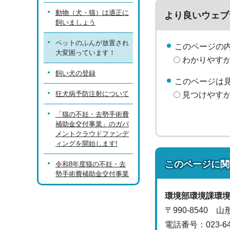
動物（犬・猫）は適正に
より良いウェブ
飼いましょう
ペットのふんが放置され
このページの
大変困っています！
わかりやす
飼い犬の登録
このページは
狂犬病予防注射について
見つけやす
「猫の不妊・去勢手術費
補助金交付事業」のガバ
メントクラウドファンデ
ィングを開始します!
このページに関
令和8年度猫の不妊・去
勢手術費補助金交付事業
環境部
環境課
環
〒990-8540 
電話番号：
023-