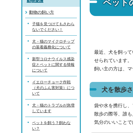
ペット
動物愛護
動物の飼い方
子猫を見つけてもさわら
ないでください！
犬・猫のマイクロチップ
の装着義務化について
最近、犬を飼って
新型コロナウイルス感染
せられています。
症とペットに関する情報
飼い主の方は、マ
について
イエローチョーク作戦
（犬のふん害対策）につ
犬を散歩さ
いて
犬・猫のトラブルが急増
袋や水を携行し、
しています
散歩の際等、誰も
気分のいいことで
ペットを飼う？飼わな
い？