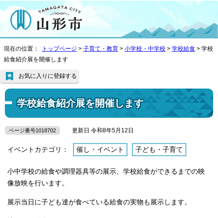
現在の位置：
トップページ
>
子育て・教育
>
小学校・中学校
>
学校給食
> 学校
給食紹介展を開催します
お気に入りに登録する
学校給食紹介展を開催します
更新日 令和8年5月12日
ページ番号1018702
イベントカテゴリ：
催し・イベント
子ども・子育て
小中学校の給食や調理器具等の展示、学校給食ができるまでの映
像放映を行います。
展示当日に子ども達が食べている給食の実物も展示します。