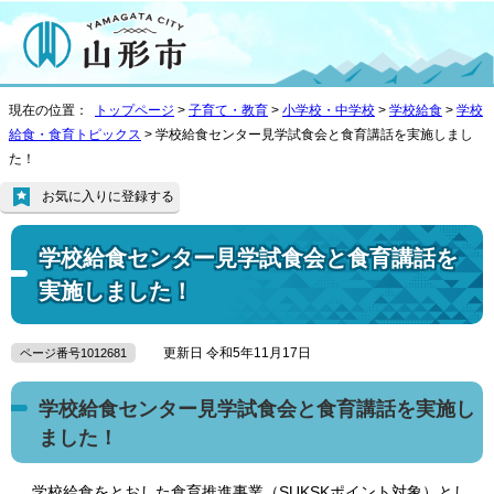
現在の位置：
トップページ
>
子育て・教育
>
小学校・中学校
>
学校給食
>
学校
給食・食育トピックス
> 学校給食センター見学試食会と食育講話を実施しまし
た！
お気に入りに登録する
学校給食センター見学試食会と食育講話を
実施しました！
更新日 令和5年11月17日
ページ番号1012681
学校給食センター見学試食会と食育講話を実施し
ました！
学校給食をとおした食育推進事業（SUKSKポイント対象）とし