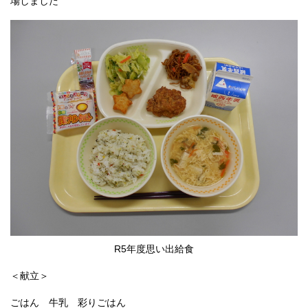
場しました
R5年度思い出給食
＜献立＞
ごはん 牛乳 彩りごはん