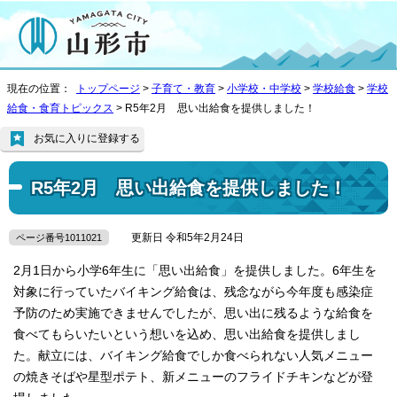
現在の位置：
トップページ
>
子育て・教育
>
小学校・中学校
>
学校給食
>
学校
給食・食育トピックス
> R5年2月 思い出給食を提供しました！
お気に入りに登録する
R5年2月 思い出給食を提供しました！
更新日 令和5年2月24日
ページ番号1011021
2月1日から小学6年生に「思い出給食」を提供しました。6年生を
対象に行っていたバイキング給食は、残念ながら今年度も感染症
予防のため実施できませんでしたが、思い出に残るような給食を
食べてもらいたいという想いを込め、思い出給食を提供しまし
た。献立には、バイキング給食でしか食べられない人気メニュー
の焼きそばや星型ポテト、新メニューのフライドチキンなどが登