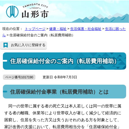
現在の位置：
トップページ
>
健康・福祉
>
生活保護・社会福祉
>
生活に困った
ら
> 住居確保給付金のご案内（転居費用補助）
お気に入りに登録する
住居確保給付金のご案内（転居費用補助）
更新日 令和8年7月3日
ページ番号1017190
住居確保給付金事業（転居費用補助）とは
同一の世帯に属する者の死亡又は本人若しくは同一の世帯に属
する者の離職、休業等により世帯収入が著しく減少して経済的に
困窮し、住居を失った方又は失うおそれのある方を対象として、
家計改善の支援において、転居費用相当分を「住居確保給付金」