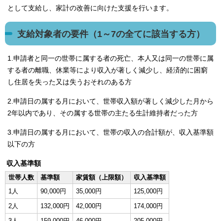
として支給し、家計の改善に向けた支援を行います。
支給対象者の要件（1～7の全てに該当する方）
1.申請者と同一の世帯に属する者の死亡、本人又は同一の世帯に属
する者の離職、休業等により収入が著しく減少し、経済的に困窮
し住居を失った又は失うおそれのある方
2.申請日の属する月において、世帯収入額が著しく減少した月から
2年以内であり、その属する世帯の主たる生計維持者だった方
3.申請日の属する月において、世帯の収入の合計額が、収入基準額
以下の方
収入基準額
世帯人数
基準額
家賃額（上限額）
収入基準額
1人
90,000円
35,000円
125,000円
2人
132,000円
42,000円
174,000円
3人
159,000円
46,000円
205,000円