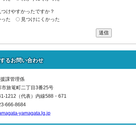
見つけやすかったですか？
かった
見つけにくかった
送信
する
お問い合わせ
支援課管理係
山形市旅篭町二丁目3番25号
641-1212（代表）
内線588・671
666-8684
amagata-yamagata.lg.jp