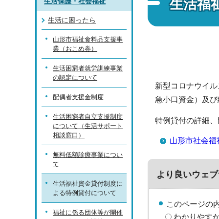
生活福
生活保護・社会福祉
生活に困ったら
山形市福祉食料品支援事
業（おこめ券）
生活困窮者就労訓練事業
の認定について
新型コロナウイル
配偶者支援金制度
急小口資金）及び
生活困窮者自立支援制度
特例貸付の詳細、
について（生活サポート
相談窓口）
山形市社会福
無料低額診療事業につい
て
より良いウェブ
生活福祉資金貸付制度に
よる特例貸付について
このページの
福祉に係る団体等が開催
わかりやす