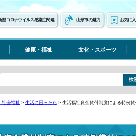
新型コロナウイルス感染症関連
山形市の魅力
お気に入
健康・福祉
文化・スポーツ
・社会福祉
>
生活に困ったら
> 生活福祉資金貸付制度による特例貸