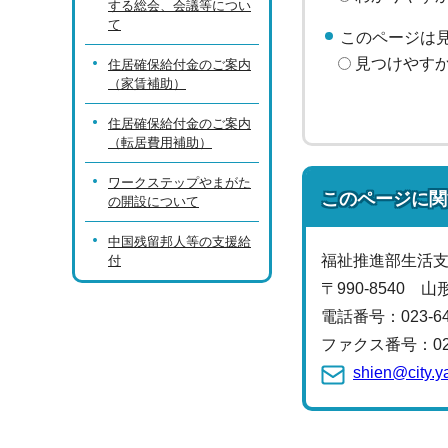
する総会、会議等につい
て
このページは
見つけやす
住居確保給付金のご案内
（家賃補助）
住居確保給付金のご案内
（転居費用補助）
ワークステップやまがた
このページに関
の開設について
中国残留邦人等の支援給
福祉推進部生活
付
〒990-8540 
電話番号：
023-
ファクス番号：023-
shien@city.y