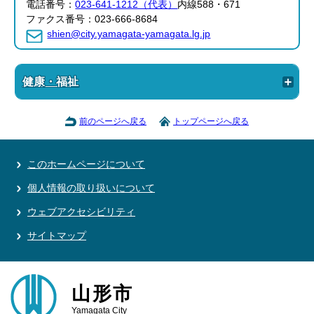
電話番号：
023-641-1212（代表）
内線588・671
ファクス番号：023-666-8684
shien@city.yamagata-yamagata.lg.jp
健康・福祉
前のページへ戻る
トップページへ戻る
このホームページについて
個人情報の取り扱いについて
ウェブアクセシビリティ
サイトマップ
山形市
Yamagata City