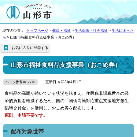
現在の位置：
トップページ
>
健康・福祉
>
生活保護・社会福祉
>
生活に困った
ら
> 山形市福祉食料品支援事業（おこめ券）
お気に入りに登録する
山形市福祉食料品支援事業（おこめ券）
更新日 令和8年4月1日
ページ番号1017770
食料品の高騰が続いている状況を踏まえ、住民税非課税世帯の経
済的負担を軽減するため、国の「物価高騰対応重点支援地方創生
臨時交付金」を活用し、おこめ券を配布します。
原則、申請不要です。
配布対象世帯