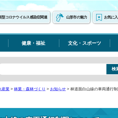
新型コロナウイルス感染症関連
山形市の魅力
お気に入
健康・福祉
文化・スポーツ
水産業
>
林業・森林づくり
>
お知らせ
> 林道面白山線の車両通行