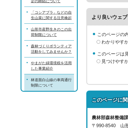
定の締結について
「コシアブラ」などの自
より良いウェブ
生山菜に関する注意喚起
山形市産野生きのこの出
このページの
荷制限について
わかりやす
森林づくりボランティア
活動をしてみませんか？
このページは
見つけやす
やまがた緑環境税を活用
した事業紹介
林道面白山線の車両通行
制限について
このページに関
農林部
森林整備
〒990-8540 