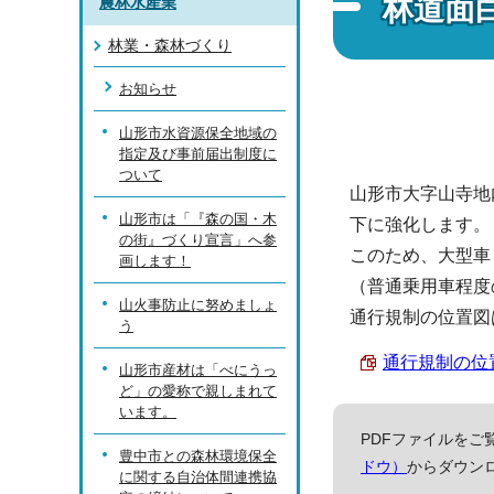
林道面
農林水産業
林業・森林づくり
お知らせ
山形市水資源保全地域の
指定及び事前届出制度に
ついて
山形市大字山寺地
山形市は「『森の国・木
下に強化します。
の街』づくり宣言」へ参
このため、大型車
画します！
（普通乗用車程度
山火事防止に努めましょ
通行規制の位置図
う
通行規制の位置図
山形市産材は「べにうっ
ど」の愛称で親しまれて
います。
PDFファイルをご覧
豊中市との森林環境保全
ドウ）
からダウン
に関する自治体間連携協