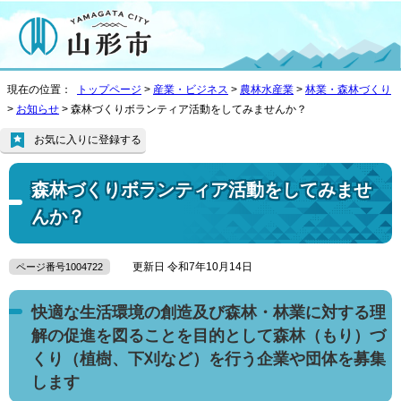
現在の位置：
トップページ
>
産業・ビジネス
>
農林水産業
>
林業・森林づくり
>
お知らせ
> 森林づくりボランティア活動をしてみませんか？
お気に入りに登録する
森林づくりボランティア活動をしてみませ
んか？
更新日 令和7年10月14日
ページ番号1004722
快適な生活環境の創造及び森林・林業に対する理
解の促進を図ることを目的として森林（もり）づ
くり（植樹、下刈など）を行う企業や団体を募集
します