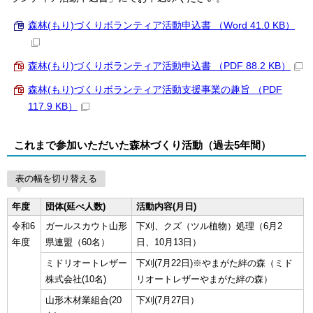
森林(もり)づくりボランティア活動申込書 （Word 41.0 KB）
森林(もり)づくりボランティア活動申込書 （PDF 88.2 KB）
森林(もり)づくりボランティア活動支援事業の趣旨 （PDF
117.9 KB）
これまで参加いただいた森林づくり活動（過去5年間）
表の幅を切り替える
年度
団体(延べ人数)
活動内容(月日)
令和6
ガールスカウト山形
下刈、クズ（ツル植物）処理（6月2
年度
県連盟（60名）
日、10月13日）
ミドリオートレザー
下刈(7月22日)※やまがた絆の森（ミド
株式会社(10名)
リオートレザーやまがた絆の森）
山形木材業組合(20
下刈(7月27日）