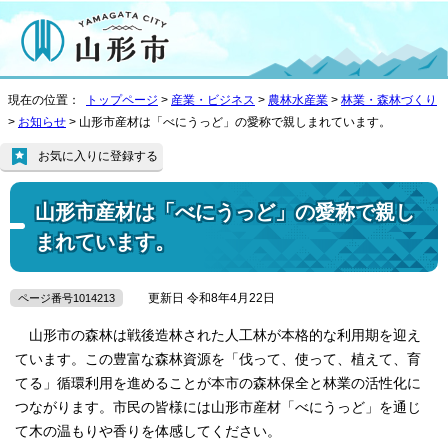
現在の位置：
トップページ
>
産業・ビジネス
>
農林水産業
>
林業・森林づくり
>
お知らせ
> 山形市産材は「べにうっど」の愛称で親しまれています。
お気に入りに登録する
山形市産材は「べにうっど」の愛称で親し
まれています。
更新日 令和8年4月22日
ページ番号1014213
山形市の森林は戦後造林された人工林が本格的な利用期を迎え
ています。この豊富な森林資源を「伐って、使って、植えて、育
てる」循環利用を進めることが本市の森林保全と林業の活性化に
つながります。市民の皆様には山形市産材「べにうっど」を通じ
て木の温もりや香りを体感してください。