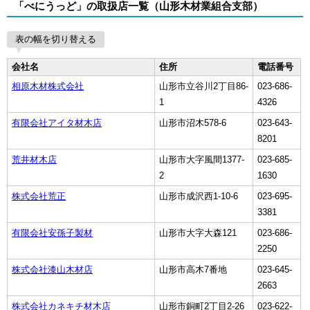
「べにうっど」の取扱店一覧（山形木材業組合支部）
表の幅を切り替える
会社名
住所
電話番号
相原木材株式会社
山形市立谷川2丁目86-
023-686-
1
4326
有限会社アイタ材木店
山形市沼木578-6
023-643-
8201
荒井材木店
山形市大字風間1377-
023-685-
2
1630
株式会社荒正
山形市成沢西1-10-6
023-695-
3381
有限会社安孫子製材
山形市大字大森121
023-686-
2250
株式会社漆山木材店
山形市高木7番地
023-645-
2663
株式会社カネキチ材木店
山形市銅町2丁目2-26
023-622-