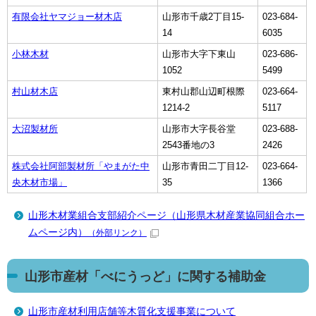
有限会社ヤマジョー材木店
山形市千歳2丁目15-
023-684-
14
6035
小林木材
山形市大字下東山
023-686-
1052
5499
村山材木店
東村山郡山辺町根際
023-664-
1214-2
5117
大沼製材所
山形市大字長谷堂
023-688-
2543番地の3
2426
株式会社阿部製材所「やまがた中
山形市青田二丁目12-
023-664-
央木材市場」
35
1366
山形木材業組合支部紹介ページ（山形県木材産業協同組合ホー
ムページ内）
（外部リンク）
山形市産材「べにうっど」に関する補助金
山形市産材利用店舗等木質化支援事業について