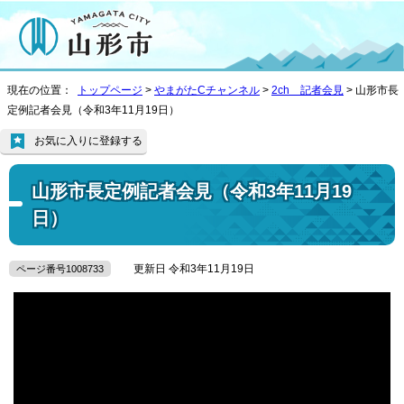
現在の位置：
トップページ
>
やまがたCチャンネル
>
2ch 記者会見
> 山形市長
定例記者会見（令和3年11月19日）
お気に入りに登録する
山形市長定例記者会見（令和3年11月19
日）
更新日 令和3年11月19日
ページ番号1008733