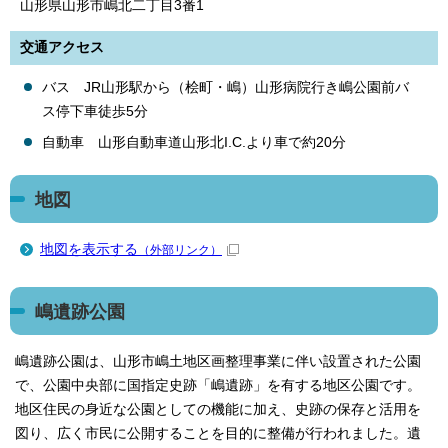
山形県山形市嶋北二丁目3番1
交通アクセス
バス JR山形駅から（桧町・嶋）山形病院行き嶋公園前バ
ス停下車徒歩5分
自動車 山形自動車道山形北I.C.より車で約20分
地図
地図を表示する
（外部リンク）
嶋遺跡公園
嶋遺跡公園は、山形市嶋土地区画整理事業に伴い設置された公園
で、公園中央部に国指定史跡「嶋遺跡」を有する地区公園です。
地区住民の身近な公園としての機能に加え、史跡の保存と活用を
図り、広く市民に公開することを目的に整備が行われました。遺