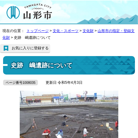
現在の位置：
トップページ
>
文化・スポーツ
>
文化財
>
山形市の指定・登録文
化財
> 史跡 嶋遺跡について
お気に入りに登録する
史跡 嶋遺跡について
更新日 令和5年4月3日
ページ番号1008035