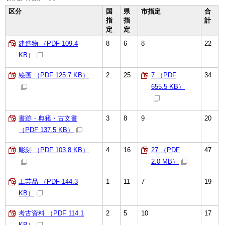
区分
国
県
市指定
合
指
指
計
定
定
建造物 （PDF 109.4
8
6
8
22
KB）
絵画 （PDF 125.7 KB）
2
25
7 （PDF
34
655.5 KB）
書跡・典籍・古文書
3
8
9
20
（PDF 137.5 KB）
彫刻 （PDF 103.8 KB）
4
16
27 （PDF
47
2.0 MB）
工芸品 （PDF 144.3
1
11
7
19
KB）
考古資料 （PDF 114.1
2
5
10
17
KB）