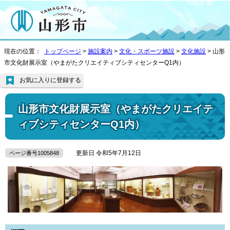
現在の位置：
トップページ
>
施設案内
>
文化・スポーツ施設
>
文化施設
> 山形
市文化財展示室（やまがたクリエイティブシティセンターQ1内）
お気に入りに登録する
山形市文化財展示室（やまがたクリエイテ
ィブシティセンターQ1内）
更新日 令和5年7月12日
ページ番号1005848