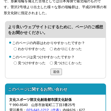
で、形象埴輪を備えた古墳としては日本海側で最北端のもので
す。菅沢2号墳より出土した様々な形の埴輪群は、平成23年県の有
形文化財に指定されました。
より良いウェブサイトにするために、ページのご感想
をお聞かせください。
このページの内容はわかりやすかったですか？
わかりやすかった
わかりにくかった
このページは見つけやすかったですか？
見つけやすかった
見つけにくかった
送信
このページに関する
お問い合わせ
文化スポーツ部
文化創造都市課
文化財係
〒990-8540 山形市旅篭町二丁目3番25号
電話番号：
023-641-1212（代表）
内線626・627