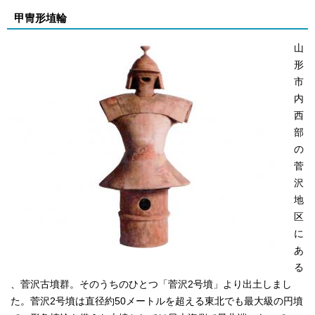
甲冑形埴輪
山
形
市
内
西
部
の
菅
沢
地
区
に
あ
る
、菅沢古墳群。そのうちのひとつ「菅沢2号墳」より出土しまし
た。菅沢2号墳は直径約50メートルを超える東北でも最大級の円墳