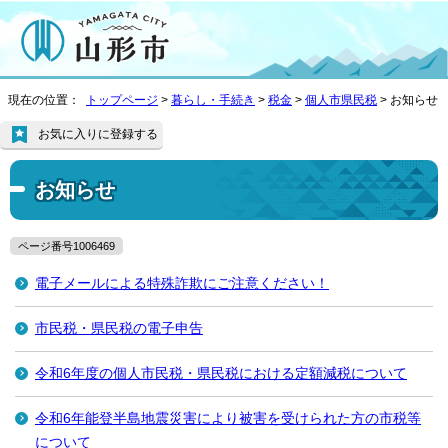
現在の位置：
トップページ
>
暮らし・手続き
>
税金
>
個人市県民税
> お知らせ
お気に入りに登録する
お知らせ
ページ番号1006469
電子メールによる特殊詐欺にご注意ください！
市民税・県民税の電子申告
令和6年度の個人市民税・県民税における定額減税について
令和6年能登半島地震災害により被害を受けられた方の市税等
について