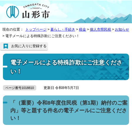
現在の位置：
トップページ
>
暮らし・手続き
>
税金
>
個人市県民税
>
お知らせ
> 電子メールによる特殊詐欺にご注意ください！
お気に入りに登録する
電子メールによる特殊詐欺にご注意くださ
い！
更新日 令和8年5月7日
ページ番号1018810
「（重要）令和8年度住民税（第1期）納付のご案
内」等と題する件名の電子メールにご注意くださ
い！