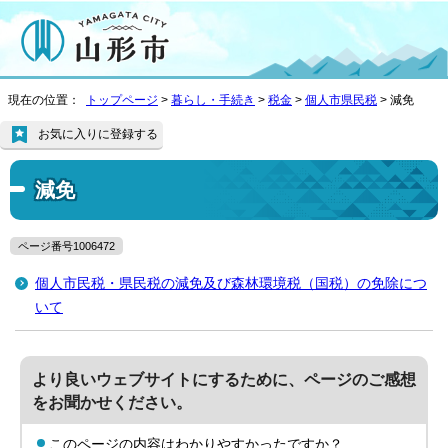
現在の位置：
トップページ
>
暮らし・手続き
>
税金
>
個人市県民税
> 減免
お気に入りに登録する
減免
ページ番号1006472
個人市民税・県民税の減免及び森林環境税（国税）の免除につ
いて
より良いウェブサイトにするために、ページのご感想
をお聞かせください。
このページの内容はわかりやすかったですか？