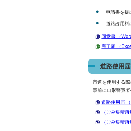
申請書を提
道路占用料
同意書 （Word
完了届 （Excel
道路使用届
市道を使用する際
事前に山形警察署
道路使用届 （Wo
（ごみ集積所用）
（ごみ集積所用）