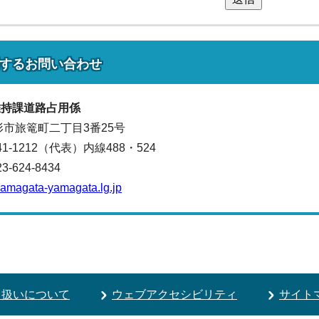
する
お問い合わせ
維持課
道路占用係
山形市旅篭町二丁目3番25号
641-1212（代表）
内線488・524
624-8434
.yamagata-yamagata.lg.jp
り扱いについて
ウェブアクセシビリティ
サイト