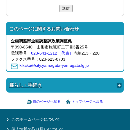
送信
このページに関する
お問い合わせ
企画調整部
企画調整課
政策調整係
〒990-8540 山形市旅篭町二丁目3番25号
電話番号：
023-641-1212（代表）
内線213・220
ファクス番号：023-623-0703
kikaku@city.yamagata-yamagata.lg.jp
暮らし・手続き
前のページへ戻る
トップページへ戻る
このホームページについて
個人情報の取り扱いについて