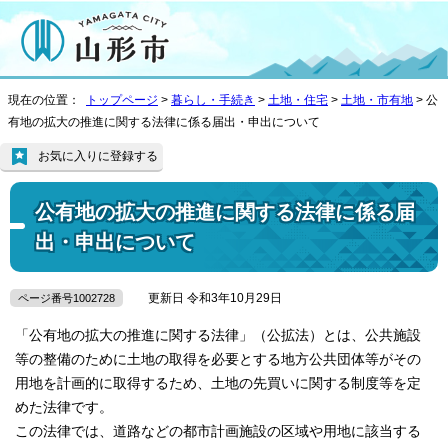
現在の位置：
トップページ
>
暮らし・手続き
>
土地・住宅
>
土地・市有地
> 公
有地の拡大の推進に関する法律に係る届出・申出について
お気に入りに登録する
公有地の拡大の推進に関する法律に係る届
出・申出について
更新日 令和3年10月29日
ページ番号1002728
「公有地の拡大の推進に関する法律」（公拡法）とは、公共施設
等の整備のために土地の取得を必要とする地方公共団体等がその
用地を計画的に取得するため、土地の先買いに関する制度等を定
めた法律です。
この法律では、道路などの都市計画施設の区域や用地に該当する