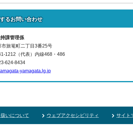
する
お問い合わせ
維持課管理
係
山形市旅篭町二丁目3番25号
641-1212（代表）
内線468・486
624-8434
.yamagata-yamagata.lg.jp
り扱いについて
ウェブアクセシビリティ
サイト