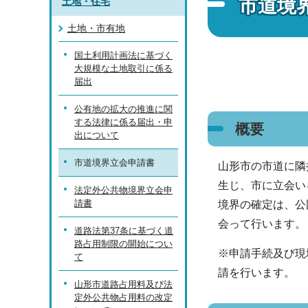
市道境
土地・住宅
土地・市有地
国土利用計画法に基づく
大規模な土地取引に係る
届出
公有地の拡大の推進に関
する法律に係る届出・申
概要
出について
市道境界立会申請書
山形市の市道に隣
生じ、市に立会い
法定外公共物境界立会申
請書
境界の確定は、公
会って行います。
道路法第37条に基づく道
路占用制限の開始につい
※申請手続及び現
て
請を行います。
山形市道路占用料及び法
定外公共物占用料の改定