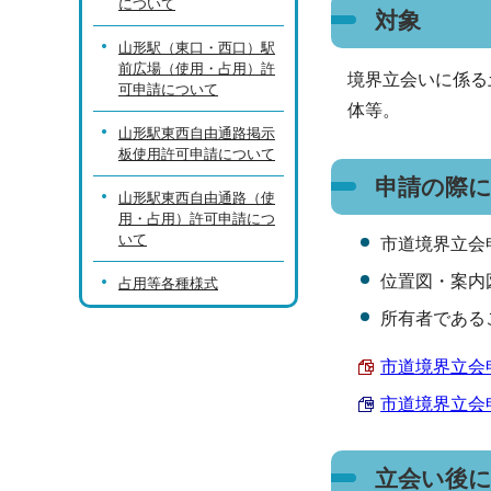
について
対象
山形駅（東口・西口）駅
前広場（使用・占用）許
境界立会いに係る
可申請について
体等。
山形駅東西自由通路掲示
板使用許可申請について
申請の際
山形駅東西自由通路（使
用・占用）許可申請につ
いて
市道境界立会
位置図・案内
占用等各種様式
所有者である
市道境界立会申請
市道境界立会申請
立会い後