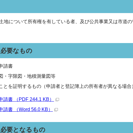
土地について所有権を有している者、及び公共事業又は市道の
に必要なもの
申請書
図・字限図・地積測量図等
ことを証明するもの（申請者と登記簿上の所有者が異なる場合
書 （PDF 244.1 KB）
書 （Word 56.0 KB）
に必要となるもの