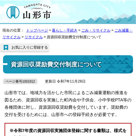
現在の位置：
トップページ
>
暮らし・手続き
>
ごみ・リサイクル
>
ごみ減量・
リサイクル
>
リサイクル
> 資源回収奨励費交付制度について
お気に入りに登録する
資源回収奨励費交付制度について
更新日 令和7年11月28日
ページ番号1001912
山形市では、地域力を活かした市民によるごみ減量運動の推進を
図るため、資源回収を実施した町内会や子供会、小中学校PTA等の
各種団体に対し、資源源回収奨励費を交付しています。奨励費の
交付を受けるためには、山形市への登録手続きが必要です。
※令和7年度の資源回収実施団体登録に関する書類は、様式を