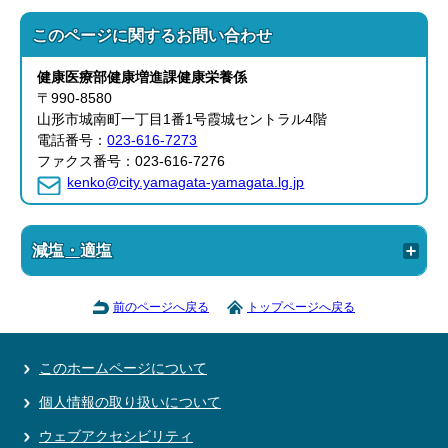
このページに関する
お問い合わせ
健康医療部
健康増進課
健康栄養係
〒990-8580
山形市城南町一丁目1番1号霞城セントラル4階
電話番号：
023-616-7273
ファクス番号：023-616-7276
kenko@city.yamagata-yamagata.lg.jp
減塩・適塩
前のページへ戻る
トップページへ戻る
このホームページについて
個人情報の取り扱いについて
ウェブアクセシビリティ