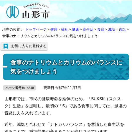
現在の位置：
トップページ
>
健康・福祉
>
健康
>
食生活
>
食育
>
減塩・適塩
>
食事のナトリウムとカリウムのバランスに気をつけましょう
お気に入りに登録する
食事のナトリウムとカリウムのバランスに
気をつけましょう
更新日 令和7年11月7日
ページ番号1015848
山形市では、市民の健康寿命を延伸のため、「SUKSK（スクス
ク）生活」を提唱し、最初の「S」である食事に関しては、減塩の
普及に力を入れています。
近年、減塩と合わせて「ナトカリバランス」を意識した食生活を
送ることで、減塩効果が高まることが注目されています。