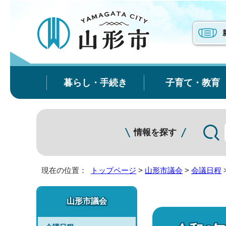
暮らし・手続き
子育て・教育
情報を探す
現在の位置：
トップページ
>
山形市議会
>
会議日程
山形市議会