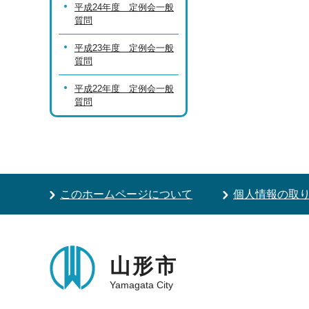
平成24年度 定例会一般
質問
平成23年度 定例会一般
質問
平成22年度 定例会一般
質問
このホームページについて
個人情報の取
山形市
Yamagata City