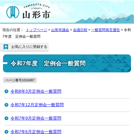
現在の位置：
トップページ
>
山形市議会
>
会議日程
>
一般質問発言通告
> 令和
7年度 定例会一般質問
お気に入りに登録する
令和7年度 定例会一般質問
ページ番号1016497
令和8年3月定例会一般質問
令和7年12月定例会一般質問
令和7年9月定例会一般質問
令和7年6月定例会一般質問