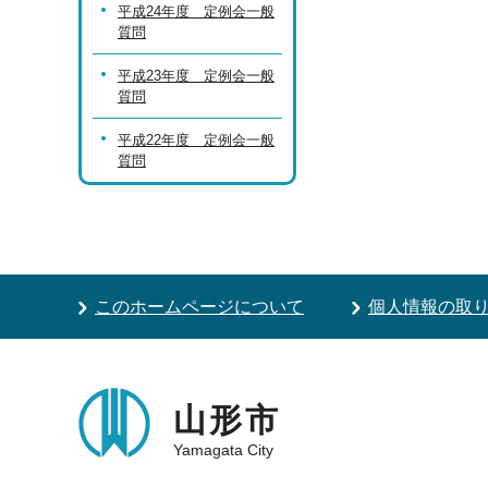
平成24年度 定例会一般
質問
平成23年度 定例会一般
質問
平成22年度 定例会一般
質問
このホームページについて
個人情報の取
山形市
Yamagata City