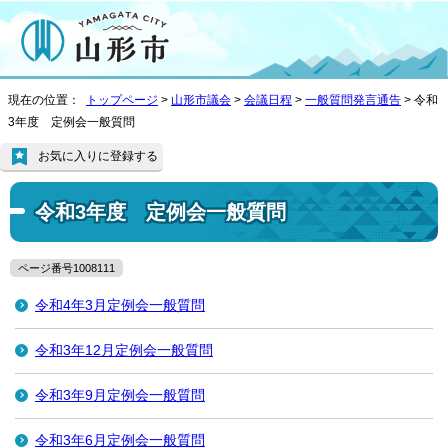
現在の位置：
トップページ
>
山形市議会
>
会議日程
>
一般質問発言通告
> 令和
3年度 定例会一般質問
お気に入りに登録する
令和3年度 定例会一般質問
ページ番号1008111
令和4年3月定例会一般質問
令和3年12月定例会一般質問
令和3年9月定例会一般質問
令和3年6月定例会一般質問