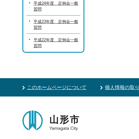
平成24年度 定例会一般
質問
平成23年度 定例会一般
質問
平成22年度 定例会一般
質問
このホームページについて
個人情報の取
山形市
Yamagata City