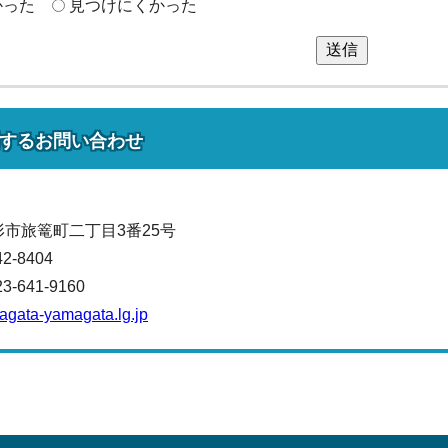
かった
見つけにくかった
送信
する
お問い合わせ
山形市旅篭町二丁目3番25号
42-8404
641-9160
magata-yamagata.lg.jp