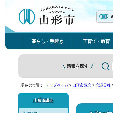
暮らし・手続き
子育て・教育
情報を探す
現在の位置：
トップページ
>
山形市議会
>
会議日程
山形市議会