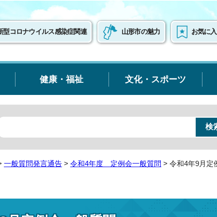
新型コロナウイルス感染症関連
山形市の魅力
お気に入
健康・福祉
文化・スポーツ
>
一般質問発言通告
>
令和4年度 定例会一般質問
> 令和4年9月