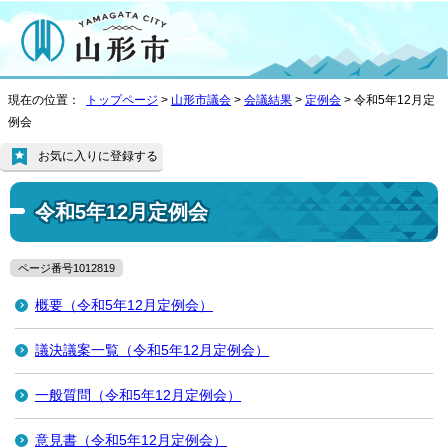
現在の位置：
トップページ
>
山形市議会
>
会議結果
>
定例会
> 令和5年12月定
例会
お気に入りに登録する
令和5年12月定例会
ページ番号1012819
概要（令和5年12月定例会）
議決議案一覧（令和5年12月定例会）
一般質問（令和5年12月定例会）
意見書（令和5年12月定例会）