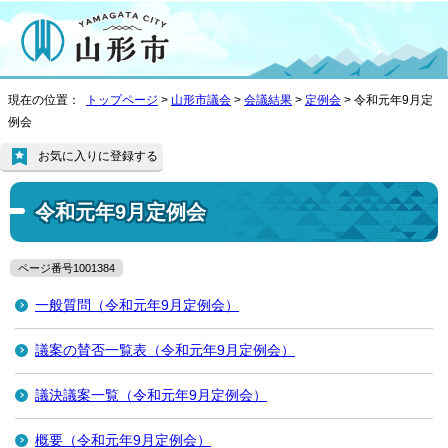
現在の位置：
トップページ
>
山形市議会
>
会議結果
>
定例会
> 令和元年9月定
例会
お気に入りに登録する
令和元年9月定例会
ページ番号1001384
一般質問（令和元年9月定例会）
議案の賛否一覧表（令和元年9月定例会）
議決議案一覧（令和元年9月定例会）
概要（令和元年9月定例会）