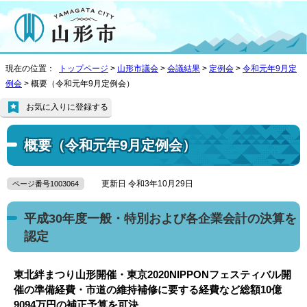
現在の位置：
トップページ
>
山形市議会
>
会議結果
>
定例会
>
令和元年9月定
例会
> 概要（令和元年9月定例会）
お気に入りに登録する
概要（令和元年9月定例会）
更新日 令和3年10月29日
ページ番号1003064
平成30年度一般・特別および各企業会計の決算を
認定
東北絆まつり山形開催・東京2020NIPPONフェスティバル開
催の準備経費・市道の維持補修に要する経費など総額10億
9094万円の補正予算を可決