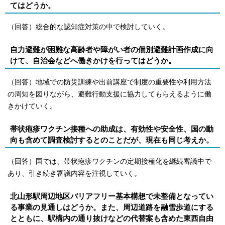
てはどうか。
（回答）総合的な認知症対策の中で検討していく。
自力避難が困難な高齢者や障がい者の個別避難計画作成に向
けて、自治会などへ働きかけを行ってはどうか。
（回答）地域での防災訓練や出前講座で制度の重要性や利用方法
の周知を図りながら、避難行動支援に協力してもらえるように働
きかけていく。
帯状疱疹ワクチン接種への助成は、有効性や安全性、国の動
向も含めて調査検討するとのことだが、現在も同じ考えか。
（回答）国では、帯状疱疹ワクチンの定期接種化を継続審議中で
あり、引き続き審議内容を注視していく。
北山形駅周辺地区バリアフリー基本構想で未整備となってい
る事業の見通しはどうか。また、周辺道路を融雪歩道にする
とともに、駅構内の通り抜けなどの代替案も含めた東西自由