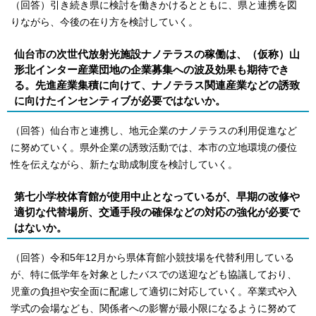
（回答）引き続き県に検討を働きかけるとともに、県と連携を図
りながら、今後の在り方を検討していく。
仙台市の次世代放射光施設ナノテラスの稼働は、（仮称）山
形北インター産業団地の企業募集への波及効果も期待でき
る。先進産業集積に向けて、ナノテラス関連産業などの誘致
に向けたインセンティブが必要ではないか。
（回答）仙台市と連携し、地元企業のナノテラスの利用促進など
に努めていく。県外企業の誘致活動では、本市の立地環境の優位
性を伝えながら、新たな助成制度を検討していく。
第七小学校体育館が使用中止となっているが、早期の改修や
適切な代替場所、交通手段の確保などの対応の強化が必要で
はないか。
（回答）令和5年12月から県体育館小競技場を代替利用している
が、特に低学年を対象としたバスでの送迎なども協議しており、
児童の負担や安全面に配慮して適切に対応していく。卒業式や入
学式の会場なども、関係者への影響が最小限になるように努めて