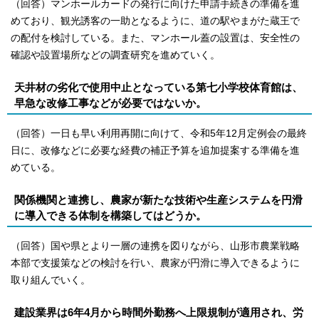
（回答）マンホールカードの発行に向けた申請手続きの準備を進
めており、観光誘客の一助となるように、道の駅やまがた蔵王で
の配付を検討している。また、マンホール蓋の設置は、安全性の
確認や設置場所などの調査研究を進めていく。
天井材の劣化で使用中止となっている第七小学校体育館は、
早急な改修工事などが必要ではないか。
（回答）一日も早い利用再開に向けて、令和5年12月定例会の最終
日に、改修などに必要な経費の補正予算を追加提案する準備を進
めている。
関係機関と連携し、農家が新たな技術や生産システムを円滑
に導入できる体制を構築してはどうか。
（回答）国や県とより一層の連携を図りながら、山形市農業戦略
本部で支援策などの検討を行い、農家が円滑に導入できるように
取り組んでいく。
建設業界は6年4月から時間外勤務へ上限規制が適用され、労