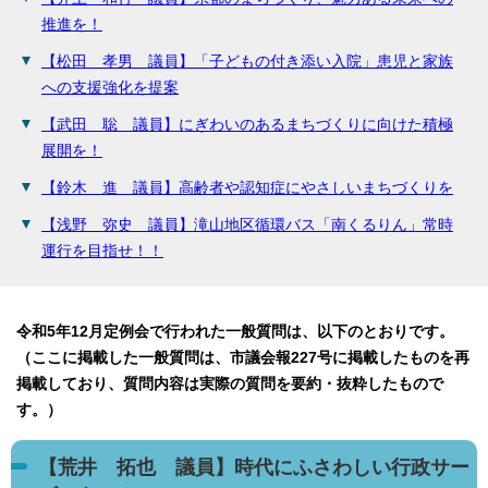
推進を！
【松田 孝男 議員】「子どもの付き添い入院」患児と家族
への支援強化を提案
【武田 聡 議員】にぎわいのあるまちづくりに向けた積極
展開を！
【鈴木 進 議員】高齢者や認知症にやさしいまちづくりを
【浅野 弥史 議員】滝山地区循環バス「南くるりん」常時
運行を目指せ！！
令和5年12月定例会で行われた一般質問は、以下のとおりです。
（ここに掲載した一般質問は、市議会報227号に掲載したものを再
掲載しており、質問内容は実際の質問を要約・抜粋したもので
す。）
【荒井 拓也 議員】時代にふさわしい行政サー