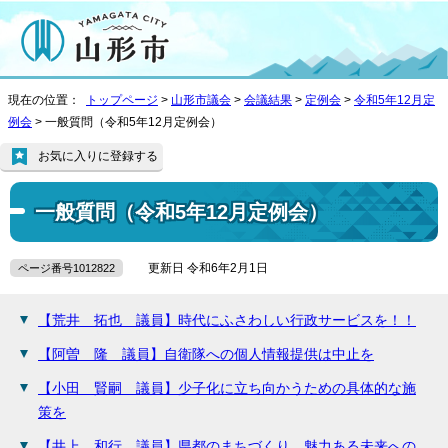
現在の位置：
トップページ
>
山形市議会
>
会議結果
>
定例会
>
令和5年12月定
例会
> 一般質問（令和5年12月定例会）
お気に入りに登録する
一般質問（令和5年12月定例会）
更新日 令和6年2月1日
ページ番号1012822
【荒井 拓也 議員】時代にふさわしい行政サービスを！！
【阿曽 隆 議員】自衛隊への個人情報提供は中止を
【小田 賢嗣 議員】少子化に立ち向かうための具体的な施
策を
【井上 和行 議員】県都のまちづくり、魅力ある未来への