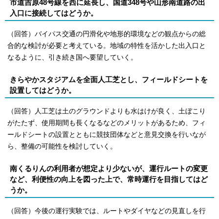
市道吉原48号線を西に延長し、国道348号や山形南道路の出
入口に接続してはどうか。
（回答）バイパス交通の円滑化や地形的環境などの観点からの総
合的な検討が必要と考えている。地域の特性を活かした出入口と
なるように、引き続き国へ要望していく。
きらやかスタジアムを全面人工芝とし、フィールドシートを
設置してはどうか。
（回答）人工芝は土のグラウンドよりも水はけが良く、土ぼこり
がたたず、使用期間も長くなるなどのメリットがあるため、フィ
ールドシートの設置とともに競技団体などと意見交換を行いなが
ら、整備の可能性を検討していく。
南くるりんの利用者が想定より少ないが、運行ルートの変更
など、利便性の向上を図った上で、常時運行を目指してはど
うか。
（回答）今後の運行実験では、ルートやダイヤなどの見直しを行