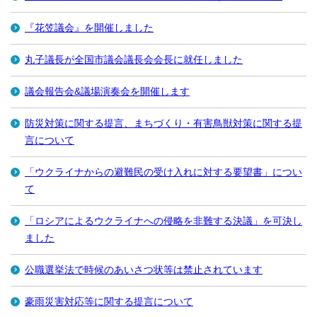
『花笠議会』を開催しました
丸子議長が全国市議会議長会会長に就任しました
議会報告会&議場演奏会を開催します
防災対策に関する提言、まちづくり・有害鳥獣対策に関する提
言について
「ウクライナからの避難民の受け入れに対する要望書」につい
て
「ロシアによるウクライナへの侵略を非難する決議」を可決し
ました
公職選挙法で時候のあいさつ状等は禁止されています
豪雨災害対応等に関する提言について