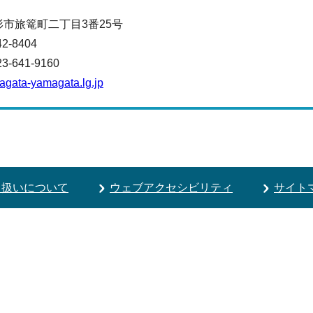
山形市旅篭町二丁目3番25号
42-8404
641-9160
magata-yamagata.lg.jp
り扱いについて
ウェブアクセシビリティ
サイト