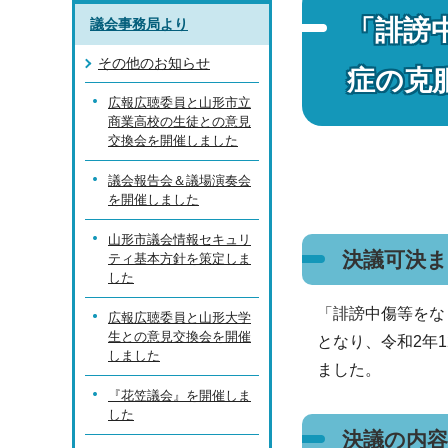
「誹謗
議会事務局より
その他のお知らせ
症の克
広報広聴委員と山形市立
商業高校の生徒との意見
交換会を開催しました
議会報告会＆議場演奏会
を開催しました
山形市議会情報セキュリ
決議可決
ティ基本方針を策定しま
した
「誹謗中傷等をな
広報広聴委員と山形大学
生との意見交換会を開催
となり、令和2年
しました
ました。
『花笠議会』を開催しま
した
決議の内容