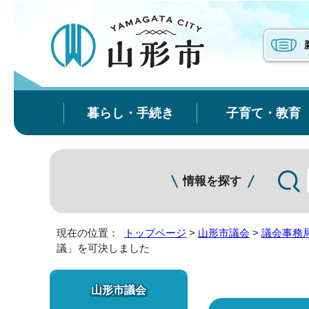
暮らし・手続き
子育て・教育
情報を探す
現在の位置：
トップページ
>
山形市議会
>
議会事務
議」を可決しました
山形市議会