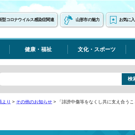
新型コロナウイルス感染症関連
山形市の魅力
お気に入
健康・福祉
文化・スポーツ
局より
>
その他のお知らせ
> 「誹謗中傷等をなくし共に支え合う