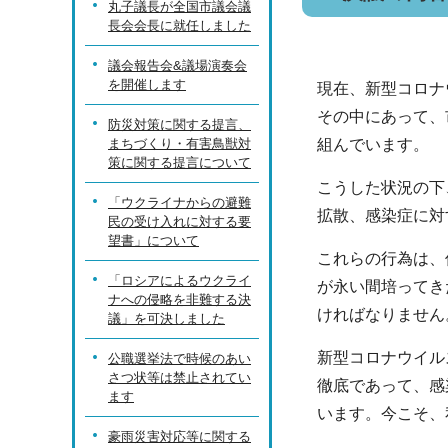
丸子議長が全国市議会議
長会会長に就任しました
議会報告会&議場演奏会
を開催します
現在、新型コロナ
その中にあって、
防災対策に関する提言、
まちづくり・有害鳥獣対
組んでいます。
策に関する提言について
こうした状況の下
「ウクライナからの避難
拡散、感染症に対
民の受け入れに対する要
望書」について
これらの行為は、
「ロシアによるウクライ
が永い間培ってき
ナへの侵略を非難する決
ければなりません
議」を可決しました
新型コロナウイル
公職選挙法で時候のあい
さつ状等は禁止されてい
徹底であって、感
ます
います。今こそ、
豪雨災害対応等に関する