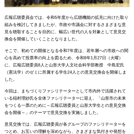
広報広聴委員会では、令和5年度から広聴機能の拡充に向けた取り
組みを検討してきましたが、市政や市議会に対するさまざまな意
見を聴取することを目的に、幅広い世代の人を対象として意見交
換会を開催していくこととなりました。
そこで、初めての開催となる令和7年度は、若年層への市政への関
心を高めて投票率の向上を図るため、令和8年1月27日（火曜）
に、広報広聴委員8人と山形大学人文社会科学部教授 中島宏氏
（憲法学）のゼミに所属する学生24人との意見交換会を開催しま
した。
今回は、まちづくりファシリテーターとして市内外で活躍されて
いる稲村理紗氏を全体ファシリテーターに迎え、「山形市の未来
をつくる一票のために～広報広聴委員と山形大学生との意見交換
会を開催～」のテーマで意見交換を実施しました。
意見交換では、広報広聴委員が各グループのファシリテーターを
つとめ、お互いの理解を深めながら、さまざまな気付きや発想を