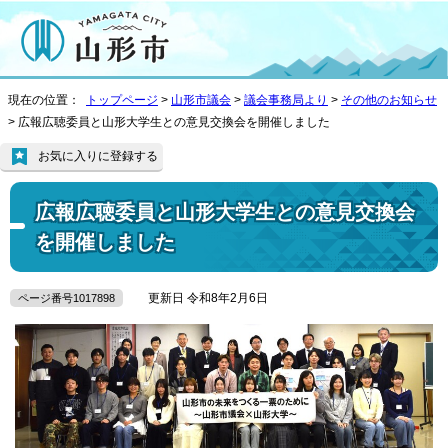
現在の位置：
トップページ
>
山形市議会
>
議会事務局より
>
その他のお知らせ
> 広報広聴委員と山形大学生との意見交換会を開催しました
お気に入りに登録する
広報広聴委員と山形大学生との意見交換会
を開催しました
更新日 令和8年2月6日
ページ番号1017898