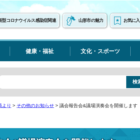
新型コロナウイルス感染症関連
山形市の魅力
お気に入
健康・福祉
文化・スポーツ
局より
>
その他のお知らせ
> 議会報告会&議場演奏会を開催します