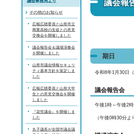
議会報
議会事務局より
その他のお知らせ
広報広聴委員と山形市立
商業高校の生徒との意見
交換会を開催しました
議会報告会＆議場演奏会
を開催しました
期日
山形市議会情報セキュリ
ティ基本方針を策定しま
令和8年1月30日
した
広報広聴委員と山形大学
議会報告会
生との意見交換会を開催
しました
午後1時～午後2時
『花笠議会』を開催しま
した
（午後0時30分
丸子議長が全国市議会議