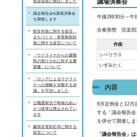
議場演奏会
長会会長に就任しました
議会報告会&議場演奏会
午後2時30分～午
を開催します
合奏形態 弦楽四
防災対策に関する提言、
まちづくり・有害鳥獣対
策に関する提言について
作曲
シベリウス
「ウクライナからの避難
民の受け入れに対する要
いずみたく
望書」について
「ロシアによるウクライ
ナへの侵略を非難する決
内容
議」を可決しました
公職選挙法で時候のあい
9月定例会と12
さつ状等は禁止されてい
する「議会報告会
ます
を併せて開催しま
豪雨災害対応等に関する
提言について
「議会報告会」は