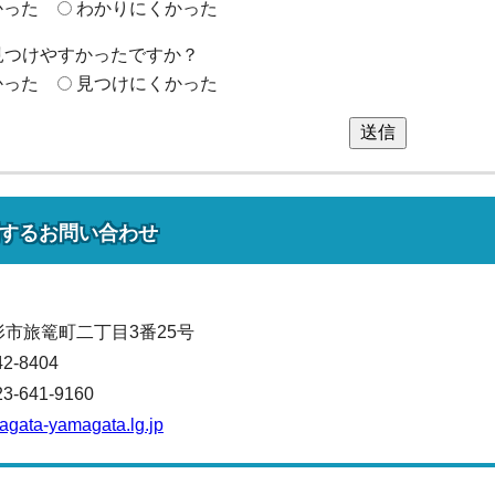
かった
わかりにくかった
見つけやすかったですか？
かった
見つけにくかった
送信
する
お問い合わせ
山形市旅篭町二丁目3番25号
42-8404
641-9160
magata-yamagata.lg.jp