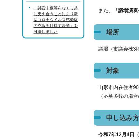
「誹謗中傷等をなくし共
また、
「議場演奏
に支え合うことにより新
型コロナウイルス感染症
の克服を目指す決議」を
場所
可決しました
議場（市議会棟3
対象
山形市内在住者9
（応募多数の場合
申し込み
令和7年12月4日