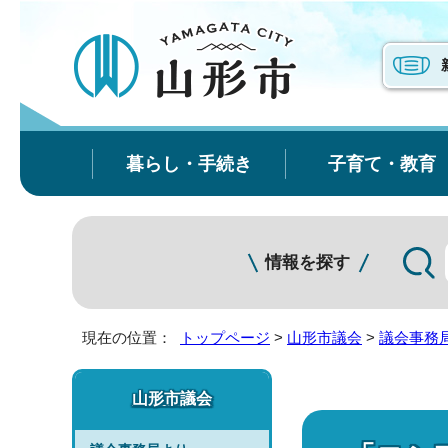
暮らし・手続き
子育て・教育
情報を探す
現在の位置：
トップページ
>
山形市議会
>
議会事務
山形市議会