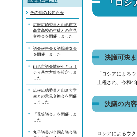
「ロシ
議会事務局より
その他のお知らせ
広報広聴委員と山形市立
商業高校の生徒との意見
交換会を開催しました
議会報告会＆議場演奏会
を開催しました
決議可決
山形市議会情報セキュリ
ティ基本方針を策定しま
「ロシアによるウ
した
上程され、令和4
広報広聴委員と山形大学
生との意見交換会を開催
しました
決議の内容
『花笠議会』を開催しま
した
丸子議長が全国市議会議
ロシアによるウク