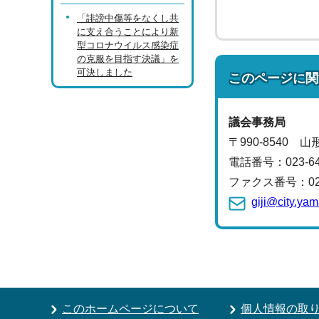
「誹謗中傷等をなくし共
に支え合うことにより新
型コロナウイルス感染症
の克服を目指す決議」を
可決しました
このページに関
議会事務局
〒990-8540 
電話番号：
023-6
ファクス番号：023-
giji@city.ya
このホームページについて
個人情報の取