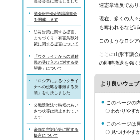
長会会長に就任しました
連憲章違反であり
議会報告会&議場演奏会
現在、多くの人々
を開催します
も奪われるなど罪
防災対策に関する提言、
まちづくり・有害鳥獣対
このようなロシア
策に関する提言について
ここに山形市議会
「ウクライナからの避難
民の受け入れに対する要
の即時撤退を強く
望書」について
「ロシアによるウクライ
より良いウェブ
ナへの侵略を非難する決
議」を可決しました
このページの
公職選挙法で時候のあい
わかりやす
さつ状等は禁止されてい
ます
このページは
豪雨災害対応等に関する
見つけやす
提言について