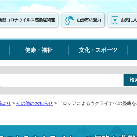
新型コロナウイルス感染症関連
山形市の魅力
お気に入
健康・福祉
文化・スポーツ
局より
>
その他のお知らせ
> 「ロシアによるウクライナへの侵略