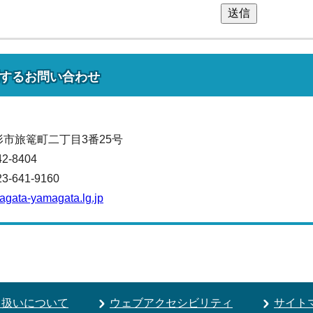
送信
する
お問い合わせ
山形市旅篭町二丁目3番25号
42-8404
641-9160
magata-yamagata.lg.jp
り扱いについて
ウェブアクセシビリティ
サイト