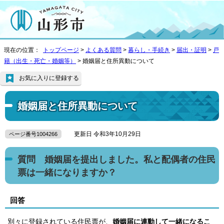
現在の位置：
トップページ
>
よくある質問
>
暮らし・手続き
>
届出・証明
>
戸
籍（出生・死亡・婚姻等）
> 婚姻届と住所異動について
お気に入りに登録する
婚姻届と住所異動について
更新日 令和3年10月29日
ページ番号1004266
質問 婚姻届を提出しました。私と配偶者の住民
票は一緒になりますか？
回答
別々に登録されている住民票が、
婚姻届に連動して一緒になるこ