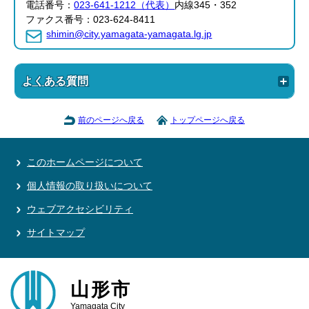
電話番号：
023-641-1212（代表）
内線345・352
ファクス番号：023-624-8411
shimin@city.yamagata-yamagata.lg.jp
よくある質問
前のページへ戻る
トップページへ戻る
このホームページについて
個人情報の取り扱いについて
ウェブアクセシビリティ
サイトマップ
山形市
Yamagata City