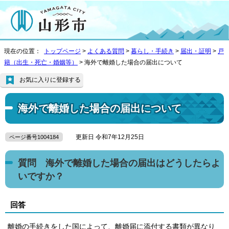
現在の位置：
トップページ
>
よくある質問
>
暮らし・手続き
>
届出・証明
>
戸
籍（出生・死亡・婚姻等）
> 海外で離婚した場合の届出について
お気に入りに登録する
海外で離婚した場合の届出について
更新日 令和7年12月25日
ページ番号1004184
質問 海外で離婚した場合の届出はどうしたらよ
いですか？
回答
離婚の手続きをした国によって、離婚届に添付する書類が異なり