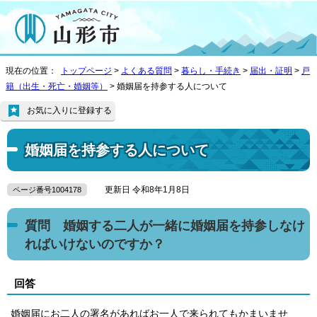
現在の位置：
トップページ
>
よくある質問
>
暮らし・手続き
>
届出・証明
>
戸
籍（出生・死亡・婚姻等）
> 婚姻届を持参する人について
お気に入りに登録する
婚姻届を持参する人について
更新日 令和8年1月8日
ページ番号1004178
質問 婚姻する二人が一緒に婚姻届を持参しなけ
ればいけないのですか？
回答
婚姻届にお二人の署名があればお一人で来られてもかまいませ