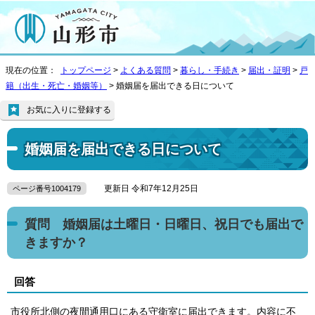
現在の位置：
トップページ
>
よくある質問
>
暮らし・手続き
>
届出・証明
>
戸
籍（出生・死亡・婚姻等）
> 婚姻届を届出できる日について
お気に入りに登録する
婚姻届を届出できる日について
更新日 令和7年12月25日
ページ番号1004179
質問 婚姻届は土曜日・日曜日、祝日でも届出で
きますか？
回答
市役所北側の夜間通用口にある守衛室に届出できます。内容に不