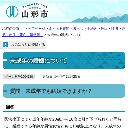
現在の位置：
トップページ
>
よくある質問
>
暮らし・手続き
>
届出・証明
>
戸
籍（出生・死亡・婚姻等）
> 未成年の婚姻について
お気に入りに登録する
未成年の婚姻について
更新日 令和7年12月25日
ページ番号1004180
質問 未成年でも結婚できますか？
回答
民法改正により成年年齢が20歳から18歳に引き下げられたと同時
に、婚姻できる年齢が男性女性ともに18歳以上となり、未成年の