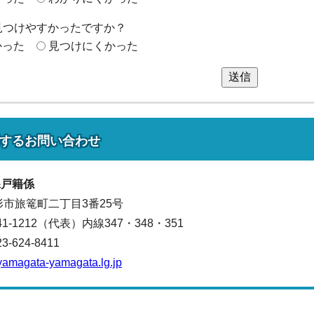
見つけやすかったですか？
かった
見つけにくかった
送信
する
お問い合わせ
課
戸籍係
山形市旅篭町二丁目3番25号
641-1212（代表）
内線347・348・351
624-8411
yamagata-yamagata.lg.jp