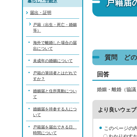
戸籍届
暮らし・手続き
届出・証明
戸籍（出生・死亡・婚姻
等）
海外で離婚した場合の届
出について
質問 ど
未成年の婚姻について
戸籍の筆頭者とはだれで
回答
すか？
婚姻・離婚（協議
婚姻届と住所異動につい
て
より良いウェブ
婚姻届を持参する人につ
いて
戸籍届を届出できる日、
このページの
時間について
わかりやす