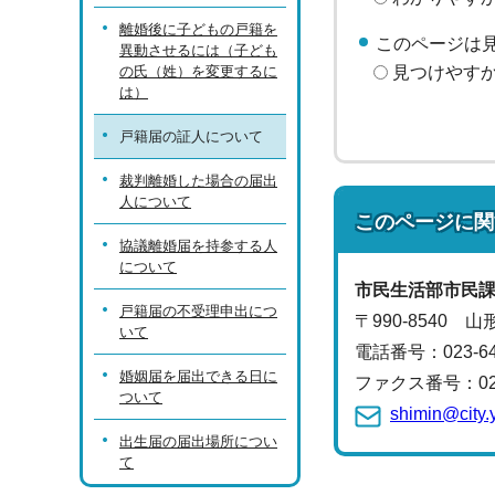
離婚後に子どもの戸籍を
このページは
異動させるには（子ども
の氏（姓）を変更するに
見つけやす
は）
戸籍届の証人について
裁判離婚した場合の届出
人について
このページに関
協議離婚届を持参する人
について
市民生活部
市民
戸籍届の不受理申出につ
〒990-8540 
いて
電話番号：
023-
婚姻届を届出できる日に
ファクス番号：023-
ついて
shimin@city.
出生届の届出場所につい
て