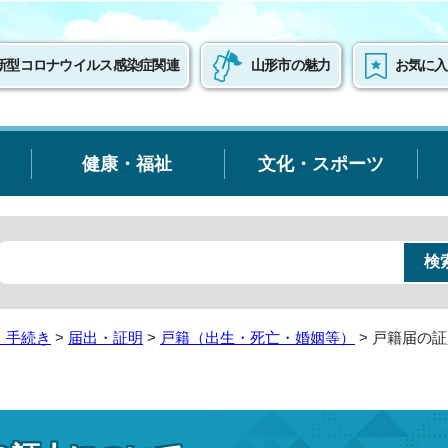
新型コロナウイルス感染症関連
山形市の魅力
お気に入
健康・福祉
文化・スポーツ
・手続き
>
届出・証明
>
戸籍（出生・死亡・婚姻等）
> 戸籍届の