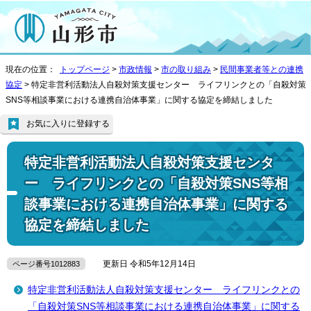
現在の位置：
トップページ
>
市政情報
>
市の取り組み
>
民間事業者等との連携
協定
> 特定非営利活動法人自殺対策支援センター ライフリンクとの「自殺対策
SNS等相談事業における連携自治体事業」に関する協定を締結しました
お気に入りに登録する
特定非営利活動法人自殺対策支援センタ
ー ライフリンクとの「自殺対策SNS等相
談事業における連携自治体事業」に関する
協定を締結しました
更新日 令和5年12月14日
ページ番号1012883
特定非営利活動法人自殺対策支援センター ライフリンクとの
「自殺対策SNS等相談事業における連携自治体事業」に関する