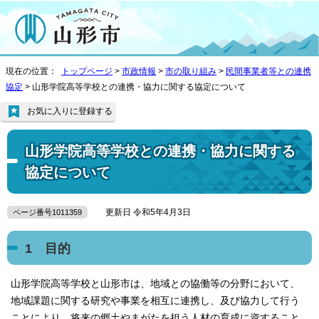
現在の位置：
トップページ
>
市政情報
>
市の取り組み
>
民間事業者等との連携
協定
> 山形学院高等学校との連携・協力に関する協定について
お気に入りに登録する
山形学院高等学校との連携・協力に関する
協定について
更新日 令和5年4月3日
ページ番号1011359
1 目的
山形学院高等学校と山形市は、地域との協働等の分野において、
地域課題に関する研究や事業を相互に連携し、及び協力して行う
ことにより、将来の郷土やまがたを担う人材の育成に資すること