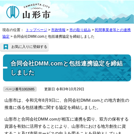
現在の位置：
トップページ
>
市政情報
>
市の取り組み
>
民間事業者等との連携
協定
> 合同会社DMM.comと包括連携協定を締結しました
お気に入りに登録する
合同会社DMM.comと包括連携協定を締結
しました
更新日 令和3年10月29日
ページ番号1002685
山形市は、令和元年8月9日に、合同会社DMM.comとの地方創生の
推進に係る包括連携に関する協定を締結しました。
山形市と合同会社DMM.comが相互に連携を図り、双方の保有する
資源を有効に活用することにより、山形市における地方創生に資
すること及び市民サービスの向上を図ることを目的としていま