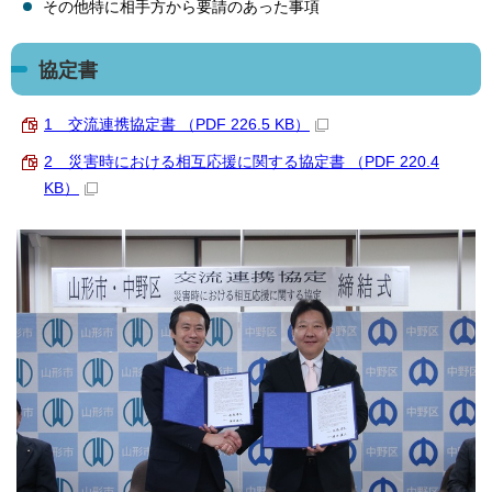
その他特に相手方から要請のあった事項
協定書
1 交流連携協定書 （PDF 226.5 KB）
2 災害時における相互応援に関する協定書 （PDF 220.4
KB）