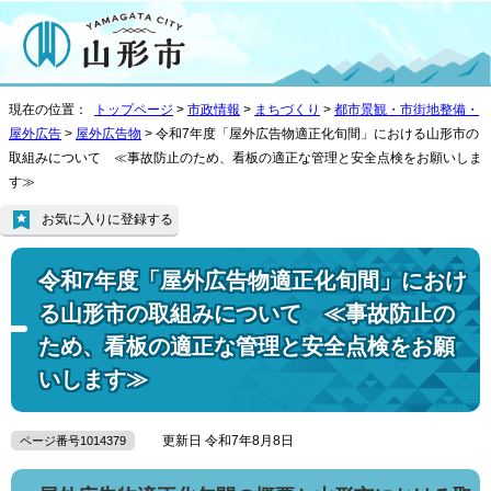
現在の位置：
トップページ
>
市政情報
>
まちづくり
>
都市景観・市街地整備・
屋外広告
>
屋外広告物
> 令和7年度「屋外広告物適正化旬間」における山形市の
取組みについて ≪事故防止のため、看板の適正な管理と安全点検をお願いしま
す≫
お気に入りに登録する
令和7年度「屋外広告物適正化旬間」におけ
る山形市の取組みについて ≪事故防止の
ため、看板の適正な管理と安全点検をお願
いします≫
更新日 令和7年8月8日
ページ番号1014379